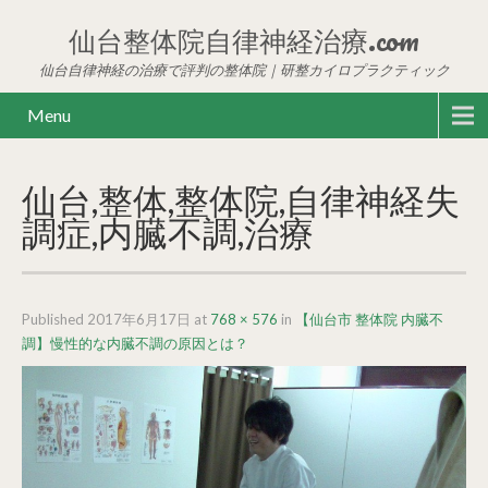
仙台整体院自律神経治療.com
仙台自律神経の治療で評判の整体院｜研整カイロプラクティック
Menu
仙台,整体,整体院,自律神経失
調症,内臓不調,治療
Published
2017年6月17日
at
768 × 576
in
【仙台市 整体院 内臓不
調】慢性的な内臓不調の原因とは？